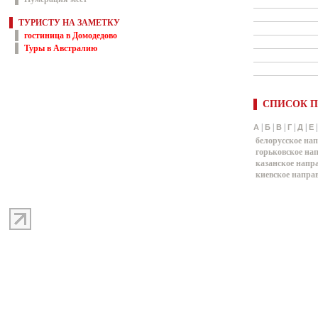
ТУРИСТУ НА ЗАМЕТКУ
гостиница в Домодедово
Туры в Австралию
СПИСОК П
|
|
|
|
|
А
Б
В
Г
Д
Е
белорусское на
горьковское на
казанское напр
киевское напра