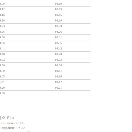
8.09
08.09
8.12
08.13
8.16
08.16
8.20
08.20
8.23
08.23
8.26
08.26
8.30
08.31
8.36
08.36
8.41
08.42
8.48
08.48
8.52
08.53
8.56
08.56
9.00
09.01
9.05
09.06
9.11
09.12
9.20
09.21
9.30
.
|
|
|
Ю
Я
п
направление >>
направление >>