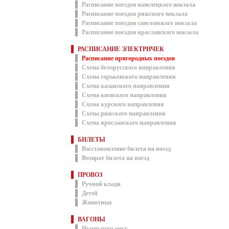
Расписание поездов павелецкого вокзала
Расписание поездов рижского вокзала
Расписание поездов савеловского вокзала
Расписание поездов ярославского вокзала
РАСПИСАНИЕ ЭЛЕКТРИЧЕК
Расписание пригородных поездов
Схема белорусского направления
Схема горьковского направления
Схема казанского направления
Схема киевского направления
Схема курского направления
Схема рижского направления
Схема ярославского направления
БИЛЕТЫ
Восстановление билета на поезд
Возврат билета на поезд
ПРОВОЗ
Ручной клади
Детей
Животных
ВАГОНЫ
Нумерация мест