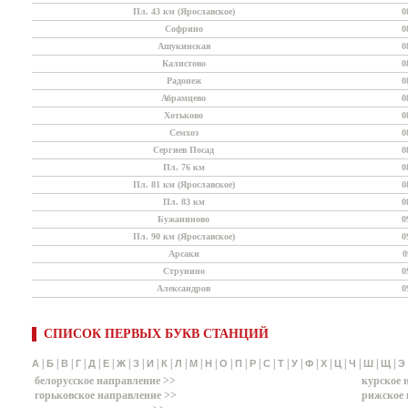
Пл. 43 км (Ярославское)
0
Софрино
0
Ашукинская
0
Калистово
0
Радонеж
0
Абрамцево
0
Хотьково
0
Семхоз
0
Сергиев Посад
0
Пл. 76 км
0
Пл. 81 км (Ярославское)
0
Пл. 83 км
0
Бужаниново
0
Пл. 90 км (Ярославское)
0
Арсаки
0
Струнино
0
Александров
0
СПИСОК ПЕРВЫХ БУКВ СТАНЦИЙ
|
|
|
|
|
|
|
|
|
|
|
|
|
|
|
|
|
|
|
|
|
|
|
|
|
А
Б
В
Г
Д
Е
Ж
З
И
К
Л
М
Н
О
П
Р
С
Т
У
Ф
Х
Ц
Ч
Ш
Щ
Э
белорусское направление >>
курское 
горьковское направление >>
рижское 