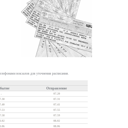
телефонами вокзалов для уточнения расписания.
бытие
Отправление
.
07.20
7.30
07.31
7.40
07.41
7.53
07.55
7.58
07.59
8.02
08.02
8.06
08.06