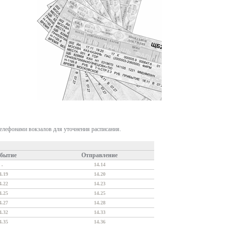
телефонами вокзалов для уточнения расписания.
бытие
Отправление
.
14.14
4.19
14.20
4.22
14.23
4.25
14.25
4.27
14.28
4.32
14.33
4.35
14.36