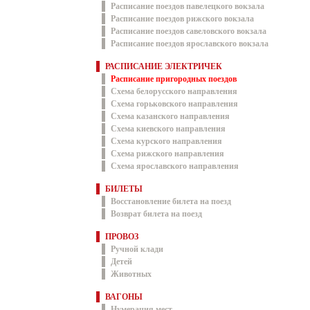
Расписание поездов павелецкого вокзала
Расписание поездов рижского вокзала
Расписание поездов савеловского вокзала
Расписание поездов ярославского вокзала
РАСПИСАНИЕ ЭЛЕКТРИЧЕК
Расписание пригородных поездов
Схема белорусского направления
Схема горьковского направления
Схема казанского направления
Схема киевского направления
Схема курского направления
Схема рижского направления
Схема ярославского направления
БИЛЕТЫ
Восстановление билета на поезд
Возврат билета на поезд
ПРОВОЗ
Ручной клади
Детей
Животных
ВАГОНЫ
Нумерация мест