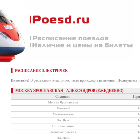
РАСПИСАНИЕ ЭЛЕКТРИЧЕК
Внимание!
В расписании электричек часто происходят изменения. Пользуйтесь 
МОСКВА ЯРОСЛАВСКАЯ - АЛЕКСАНДРОВ (ЕЖЕДНЕВНО)
Станция
При
Москва Ярославская
Москва-3
1
Маленковская
1
Пл. Яуза
1
Пл. Северянин
1
Лосиноостровская
1
Пл. Лось
1