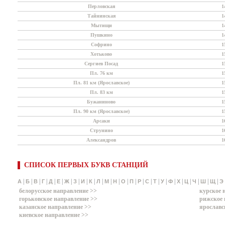
Перловская
1
Тайнинская
1
Мытищи
1
Пушкино
1
Софрино
1
Хотьково
1
Сергиев Посад
1
Пл. 76 км
1
Пл. 81 км (Ярославское)
1
Пл. 83 км
1
Бужаниново
1
Пл. 90 км (Ярославское)
1
Арсаки
1
Струнино
1
Александров
1
СПИСОК ПЕРВЫХ БУКВ СТАНЦИЙ
|
|
|
|
|
|
|
|
|
|
|
|
|
|
|
|
|
|
|
|
|
|
|
|
|
А
Б
В
Г
Д
Е
Ж
З
И
К
Л
М
Н
О
П
Р
С
Т
У
Ф
Х
Ц
Ч
Ш
Щ
Э
белорусское направление >>
курское 
горьковское направление >>
рижское 
казанское направление >>
ярославс
киевское направление >>