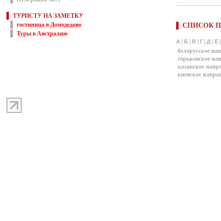
ТУРИСТУ НА ЗАМЕТКУ
гостиница в Домодедово
СПИСОК П
Туры в Австралию
|
|
|
|
|
А
Б
В
Г
Д
Е
белорусское на
горьковское на
казанское напр
киевское напра