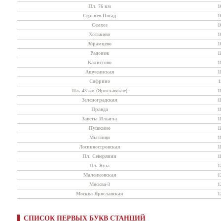
Пл. 76 км
1
Сергиев Посад
1
Семхоз
1
Хотьково
1
Абрамцево
1
Радонеж
1
Калистово
1
Ашукинская
1
Софрино
1
Пл. 43 км (Ярославское)
1
Зеленоградская
1
Правда
1
Заветы Ильича
1
Пушкино
1
Мытищи
1
Лосиноостровская
1
Пл. Северянин
1
Пл. Яуза
1
Маленковская
1
Москва-3
1
Москва Ярославская
1
СПИСОК ПЕРВЫХ БУКВ СТАНЦИЙ