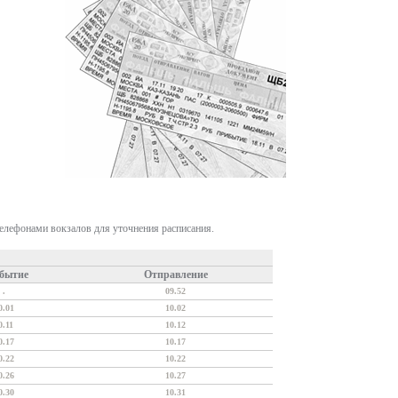
телефонами вокзалов для уточнения расписания.
бытие
Отправление
.
09.52
0.01
10.02
0.11
10.12
0.17
10.17
0.22
10.22
0.26
10.27
0.30
10.31