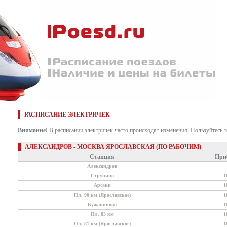
РАСПИСАНИЕ ЭЛЕКТРИЧЕК
Внимание!
В расписании электричек часто происходят изменения. Пользуйтесь 
АЛЕКСАНДРОВ - МОСКВА ЯРОСЛАВСКАЯ (ПО РАБОЧИМ)
Станция
При
Александров
Струнино
1
Арсаки
1
Пл. 90 км (Ярославское)
1
Бужаниново
1
Пл. 83 км
1
Пл. 81 км (Ярославское)
1