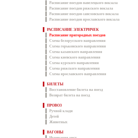
Расписание поездов павелецкого вокзала
Расписание поездов рижского вокзала
Расписание поездов савеловского вокзала
Расписание поездов ярославского вокзала
РАСПИСАНИЕ ЭЛЕКТРИЧЕК
Расписание пригородных поездов
Схема белорусского направления
Схема горьковского направления
Схема казанского направления
Схема киевского направления
Схема курского направления
Схема рижского направления
Схема ярославского направления
БИЛЕТЫ
Восстановление билета на поезд
Возврат билета на поезд
ПРОВОЗ
Ручной клади
Детей
Животных
ВАГОНЫ
Нумерация мест