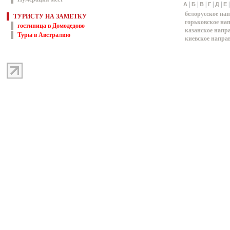
|
|
|
|
|
А
Б
В
Г
Д
Е
белорусское на
ТУРИСТУ НА ЗАМЕТКУ
горьковское на
гостиница в Домодедово
казанское напр
Туры в Австралию
киевское напра