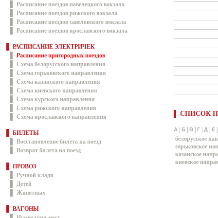
Расписание поездов павелецкого вокзала
Расписание поездов рижского вокзала
Расписание поездов савеловского вокзала
Расписание поездов ярославского вокзала
РАСПИСАНИЕ ЭЛЕКТРИЧЕК
Расписание пригородных поездов
Схема белорусского направления
Схема горьковского направления
Схема казанского направления
Схема киевского направления
Схема курского направления
Схема рижского направления
СПИСОК П
Схема ярославского направления
|
|
|
|
|
А
Б
В
Г
Д
Е
БИЛЕТЫ
белорусское на
Восстановление билета на поезд
горьковское на
Возврат билета на поезд
казанское напр
киевское напра
ПРОВОЗ
Ручной клади
Детей
Животных
ВАГОНЫ
Нумерация мест