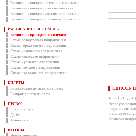
Расписание поездов павелецкого вокзала
Расписание поездов рижского вокзала
Расписание поездов савеловского вокзала
Расписание поездов ярославского вокзала
РАСПИСАНИЕ ЭЛЕКТРИЧЕК
Расписание пригородных поездов
Схема белорусского направления
Схема горьковского направления
Схема казанского направления
Схема киевского направления
Схема курского направления
Схема рижского направления
Схема ярославского направления
БИЛЕТЫ
СПИСОК П
Восстановление билета на поезд
Возврат билета на поезд
|
|
|
|
|
А
Б
В
Г
Д
Е
ПРОВОЗ
белорусское на
горьковское на
Ручной клади
казанское напр
Детей
киевское напра
Животных
ВАГОНЫ
Нумерация мест